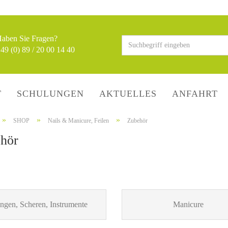
Sprache au
aben Sie Fragen?
49 (0) 89 / 20 00 14 40
Lieferland
T
SCHULUNGEN
AKTUELLES
ANFAHRT
»
»
»
SHOP
Nails & Manicure, Feilen
Zubehör
hör
ngen, Scheren, Instrumente
Manicure