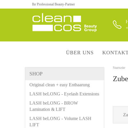
Ihr Professional Beauty-Partner
H
+
ÜBER UNS
KONTAK
Startseite
SHOP
Zube
Original clean + easy Enthaarung
LASH beLONG - Eyelash Extensions
LASH beLONG - BROW
Lamination & LIFT
Za
LASH beLONG - Volume LASH
LIFT