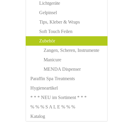
Lichtgeräte
Gelpinsel
Tips, Kleber & Wraps
Soft Touch Feilen
Zubehör
Zangen, Scheren, Instrumente
Manicure
MENDA Dispenser
Paraffin Spa Treatments
Hygieneartikel
* * * NEU im Sortiment * * *
% % % S A L E % % %
Katalog