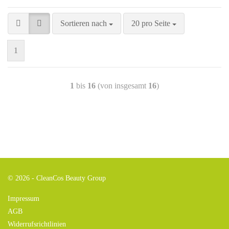
Sortieren nach
20 pro Seite
1
1
bis
16
(von insgesamt
16
)
© 2026 - CleanCos Beauty Group
Impressum
AGB
Widerrufsrichtlinien